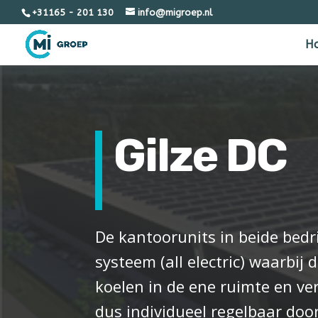
+31165 - 201 130
info@migroep.nl
H
Gilze DC
De kantoorunits in beide bed
systeem (all electric) waarbij 
koelen in de ene ruimte en ve
dus individueel regelbaar do