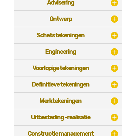
Advisering
Ontwerp
Schets tekeningen
Engineering
Voorlopige tekeningen
Definitieve tekeningen
Werktekeningen
Uitbesteding - realisatie
Constructie management